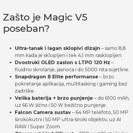
Zašto je Magic V5
poseban?
Ultra-tanak i lagan sklopivi dizajn
– samo 8,8
mm kada je sklopljen i tek 4,1 mm rasklopljen.
Dvostruki OLED zaslon s LTPO 120 Hz
–
fluidno skrolanje, jasnoća i do 5000 nita svjetline.
Snapdragon 8 Elite performanse
– brzo
pokretanje aplikacija, multitasking i gaming bez
zadrške.
Velika baterija + brzo punjenje
– do 6100 mAh,
uz 66 W žično i 50 W bežično punjenje.
Falcon Camera sustav
– 64 MP telefoto, 50 MP
širokokutni i 50 MP ultra-široki objektiv, uz AI
RAW i Super Zoom.