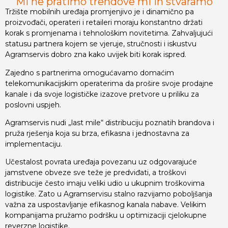
Mi ne pratimo trendove mi ih stvaramo
Tržište mobilnih uređaja promjenjivo je i dinamično pa
proizvođači, operateri i retaileri moraju konstantno držati
korak s promjenama i tehnološkim novitetima. Zahvaljujući
statusu partnera kojem se vjeruje, stručnosti i iskustvu
Agramservis dobro zna kako uvijek biti korak ispred.
Zajedno s partnerima omogućavamo domaćim
telekomunikacijskim operaterima da prošire svoje prodajne
kanale i da svoje logističke izazove pretvore u priliku za
poslovni uspjeh.
Agramservis nudi „last mile“ distribuciju poznatih brandova i
pruža rješenja koja su brza, efikasna i jednostavna za
implementaciju.
Učestalost povrata uređaja povezanu uz odgovarajuće
jamstvene obveze sve teže je predviđati, a troškovi
distribucije često imaju veliki udio u ukupnim troškovima
logistike. Zato u Agramservisu stalno razvijamo poboljšanja
važna za uspostavljanje efikasnog kanala nabave. Velikim
kompanijama pružamo podršku u optimizaciji cjelokupne
reverzne logistike.