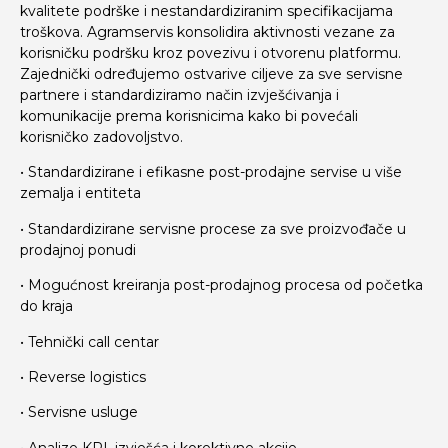
kvalitete podrške i nestandardiziranim specifikacijama
troškova. Agramservis konsolidira aktivnosti vezane za
korisničku podršku kroz povezivu i otvorenu platformu.
Zajednički određujemo ostvarive ciljeve za sve servisne
partnere i standardiziramo način izvješćivanja i
komunikacije prema korisnicima kako bi povećali
korisničko zadovoljstvo.
• Standardizirane i efikasne post-prodajne servise u više
zemalja i entiteta
• Standardizirane servisne procese za sve proizvođače u
prodajnoj ponudi
• Mogućnost kreiranja post-prodajnog procesa od početka
do kraja
• Tehnički call centar
• Reverse logistics
• Servisne usluge
• Analize KPI, izvješća i korektivne akcije