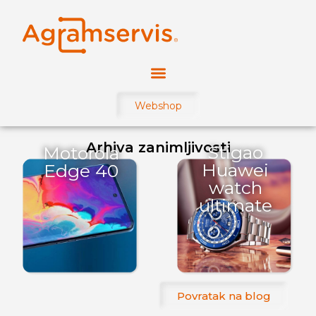
Webshop
Arhiva zanimljivosti
Stigao
Motorola
Huawei
Edge 40
watch
ultimate
Povratak na blog